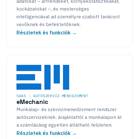
adatokat – ártrendeket, környékstatisztikákat,
kockázatokat –, és mesterséges
intelligenciával ad személyre szabott tanácsot
vevőknek és befektetőknek.
Részletek és funkciók →
SAAS · AUTÓSZERVIZ-MENEDZSMENT
eMechanic
Munkalap- és szervizmenedzsment rendszer
autószervizeknek: árajánlattól a munkalapon át
a számlázásig egyetlen átlátható felületen.
Részletek és funkciók →