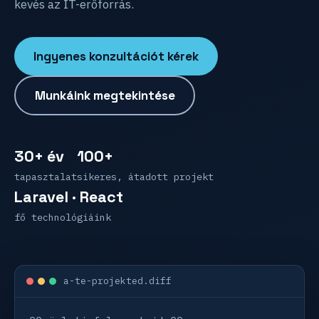
kevés az IT-erőforrás.
Ingyenes konzultációt kérek
Munkáink megtekintése
30+ év
100+
tapasztalat
sikeres, átadott projekt
Laravel · React
fő technológiáink
a-te-projekted.diff