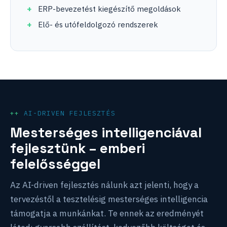
ERP-bevezetést kiegészítő megoldások
Elő- és utófeldolgozó rendszerek
AI-DRIVEN FEJLESZTÉS
Mesterséges intelligenciával
fejlesztünk – emberi
felelősséggel
Az AI-driven fejlesztés nálunk azt jelenti, hogy a
tervezéstől a tesztelésig mesterséges intelligencia
támogatja a munkánkat. Te ennek az eredményét