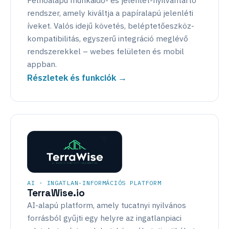
Felhőalapú munkaidő- és jelenlét-nyilvántartó
rendszer, amely kiváltja a papíralapú jelenléti
íveket. Valós idejű követés, beléptetőeszköz-
kompatibilitás, egyszerű integráció meglévő
rendszerekkel – webes felületen és mobil
appban.
Részletek és funkciók →
AI · INGATLAN-INFORMÁCIÓS PLATFORM
TerraWise.io
AI-alapú platform, amely tucatnyi nyilvános
forrásból gyűjti egy helyre az ingatlanpiaci