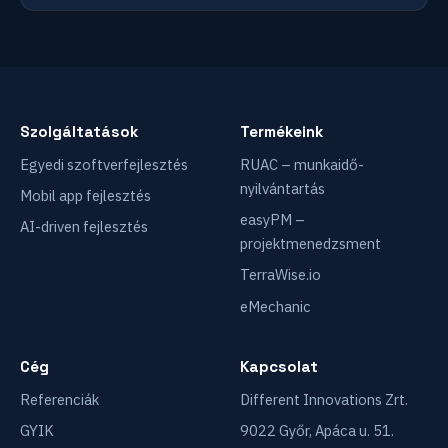
Szolgáltatások
Termékeink
Egyedi szoftverfejlesztés
RUAC – munkaidő-
nyilvántartás
Mobil app fejlesztés
easyPM –
AI-driven fejlesztés
projektmenedzsment
TerraWise.io
eMechanic
Cég
Kapcsolat
Referenciák
Different Innovations Zrt.
GYIK
9022 Győr, Apáca u. 51.