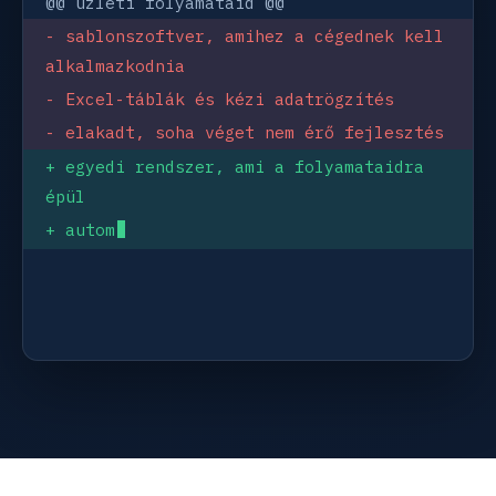
@@ üzleti folyamataid @@
- sablonszoftver, amihez a cégednek kell 
alkalmazkodnia
- Excel-táblák és kézi adatrögzítés
- elakadt, soha véget nem érő fejlesztés
+ egyedi rendszer, ami a folyamataidra 
épül
+ automatizált, integrált 
munkafolyamatok